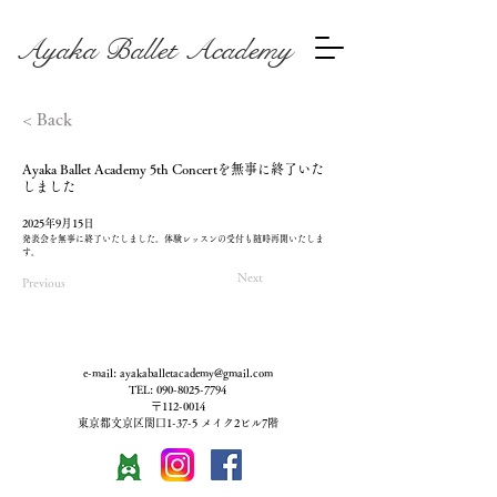
Ayaka Ballet Academy
< Back
Ayaka Ballet Academy 5th Concertを無事に終了いた
しました
2025年9月15日
発表会を無事に終了いたしました。体験レッスンの受付も随時再開いたしま
す。
Next
Previous
e-mail:
ayakaballetacademy@gmail.com
​TEL:
090-8025-7794
〒112-0014
東京都文京区関口1-37-5 メイク2ビル7階